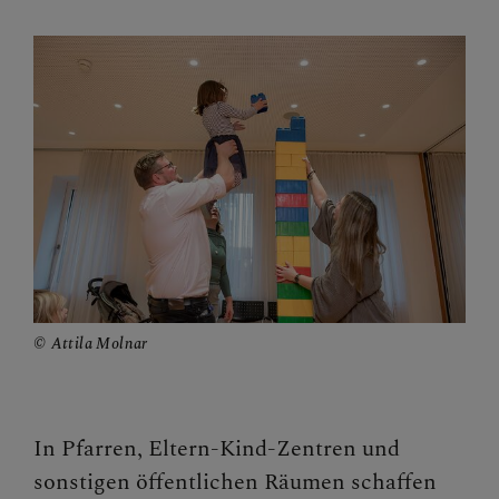
Begegnungstage
Seelsorge
Bischof
Personen
Diözesane Verwaltung
Pfarren
Medienplattform
Attila Molnar
Kontakt
Caritas St. Pölten & NÖ-West
In Pfarren, Eltern-Kind-Zentren und
sonstigen öffentlichen Räumen schaffen
Familie