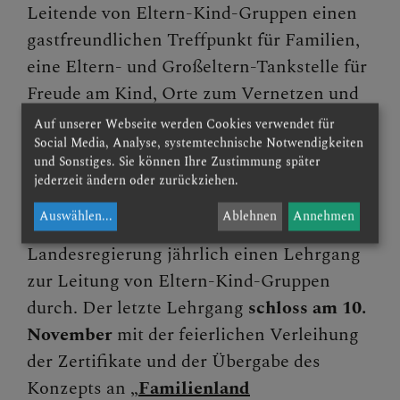
Leitende von Eltern-Kind-Gruppen einen
Presse und Aktuelles
gastfreundlichen Treffpunkt für Familien,
eine Eltern- und Großeltern-Tankstelle für
Gewalt & Missbrauch
Freude am Kind, Orte zum Vernetzen und
Austausch mit anderen und zum
Auf unserer Webseite werden Cookies verwendet für
Social Media, Analyse, systemtechnische Notwendigkeiten
Kennenlernen von Neuem.
und Sonstiges. Sie können Ihre Zustimmung später
jederzeit ändern oder zurückziehen.
Seit nun 20 Jahre führte die Diözese St.
Auswählen
...
Ablehnen
Annehmen
Pölten in Kooperation mit der NÖ
Landesregierung jährlich einen Lehrgang
zur Leitung von Eltern-Kind-Gruppen
durch. Der letzte Lehrgang
schloss am 10.
November
mit der feierlichen Verleihung
der Zertifikate und der Übergabe des
Konzepts an „
Familienland