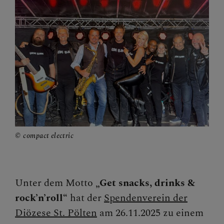
Begegnungstage
Seelsorge
Bischof
Personen
Diözesane Verwaltung
Pfarren
compact electric
Medienplattform
Kontakt
Unter dem Motto
„Get snacks, drinks &
Caritas St. Pölten & NÖ-West
rock’n’roll“
hat der
Spendenverein der
Diözese St. Pölten
am 26.11.2025 zu einem
Familie