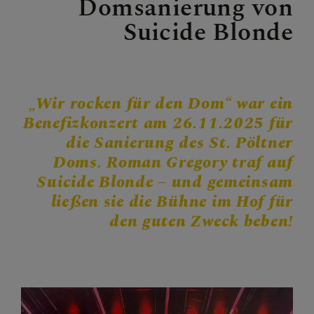
Domsanierung von
Personen
Suicide Blonde
Veranstaltungen
Jobbörse
Pfarrservice
„Wir rocken für den Dom“ war ein
Benefizkonzert am 26.11.2025 für
die Sanierung des St. Pöltner
FRAGEN
Doms. Roman Gregory traf auf
Suicide Blonde
– und gemeinsam
GLAUBEN
ließen sie die Bühne im Hof für
den guten Zweck beben!
ERLEBEN
MITMACHEN
BEGEGNEN