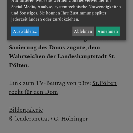
Auf unserer Webseite werden Cookies verwendet für
die Spielefamilie
machten mit
Social Media, Analyse, systemtechnische Notwendigkeiten
kulinarischen Ideen den Abend komplett
und Sonstiges. Sie können Ihre Zustimmung später
jederzeit ändern oder zurückziehen.
und verwöhnten das Publikum rundum.
Auswählen
...
Ablehnen
Annehmen
Der Erlös der Veranstaltung kommt der
Sanierung des Doms zugute, dem
Wahrzeichen der Landeshauptstadt St.
Pölten.
Link zum TV-Beitrag von p3tv:
St.Pölten
rockt für den Dom
Bildergalerie
© leadersnet.at / C. Holzinger