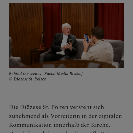
Begegnungstage
Seelsorge
Bischof
Personen
Diözesane Verwaltung
Behind the scenes - Social Media Bischof
Pfarren
Diözese St. Pölten
Medienplattform
Kontakt
Die Diözese St. Pölten versteht sich
zunehmend als Vorreiterin in der digitalen
Caritas St. Pölten & NÖ-West
Kommunikation innerhalb der Kirche.
Familie