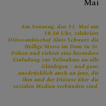
Mai
Personen
Veranstaltungen
Jobbörse
Pfarrservice
Am Sonntag, den 31. Mai um
10.30 Uhr, zelebriert
Diözesanbischof Alois Schwarz die
Heilige Messe im Dom zu St.
FRAGEN
Pölten und richtet eine besondere
Einladung zur Teilnahme an alle
GLAUBEN
Gläubigen – und ganz
ausdrücklich auch an jene, die
ERLEBEN
ihm und der Diözese über die
sozialen Medien verbunden sind.
MITMACHEN
BEGEGNEN