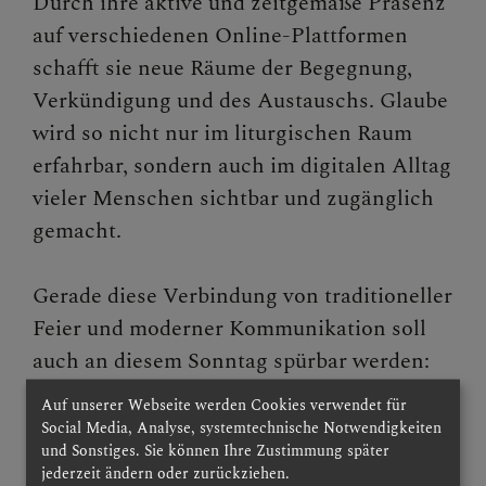
Durch ihre aktive und zeitgemäße Präsenz
auf verschiedenen Online-Plattformen
Presse und Aktuelles
schafft sie neue Räume der Begegnung,
Verkündigung und des Austauschs. Glaube
Gewalt & Missbrauch
wird so nicht nur im liturgischen Raum
erfahrbar, sondern auch im digitalen Alltag
vieler Menschen sichtbar und zugänglich
gemacht.
Gerade diese Verbindung von traditioneller
Feier und moderner Kommunikation soll
auch an diesem Sonntag spürbar werden:
Die Einladung über soziale Medien wird
Auf unserer Webseite werden Cookies verwendet für
bewusst als Brücke verstanden – von der
Social Media, Analyse, systemtechnische Notwendigkeiten
und Sonstiges. Sie können Ihre Zustimmung später
digitalen Vernetzung hin zur persönlichen
jederzeit ändern oder zurückziehen.