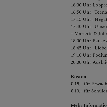
16:30 Uhr Lobpre
Bischof
16:50 Uhr „Teen
17:15 Uhr „Negat
17:40 Uhr „Unser
– Marietta & Joh
Persone
18:00 Uhr Pause 
18:45 Uhr „Liebe
19:10 Uhr Podiu
Diözesa
20:00 Uhr Ausbl
Kosten
Pfarren
€ 15,– für Erwac
€ 10,– für Schül
Medienp
Mehr Informatio