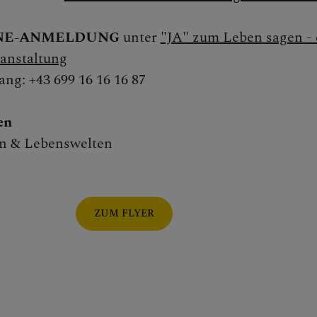
INE-ANMELDUNG
unter
"JA" zum Leben sagen - 
anstaltung
ng: +43 699 16 16 16 87
en
 St. Pölten & NÖ-West
en & Lebenswelten
ZUM FLYER
nd Aktuelles