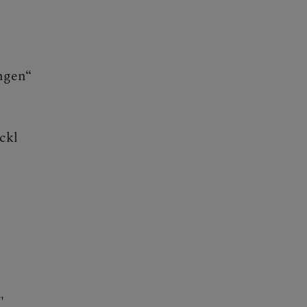
ngen“
ckl
"