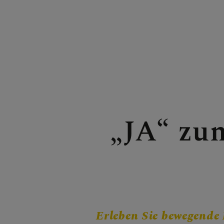
FRAGE
GLAUB
„JA“ zu
ERLEB
Erleben Sie bewegende 