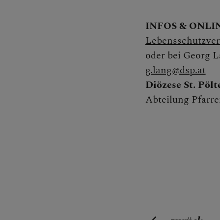
INFOS & ONL
Kontakt
Lebensschutzver
oder bei Georg La
g.lang@dsp.at
Diözese St. Pölt
Caritas
Abteilung Pfarr
Familie
Presse u