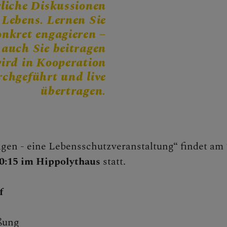
rliche Diskussionen
CHEN
Lebens. Lernen Sie
nkret engagieren –
 auch Sie beitragen
ird in Kooperation
chgeführt und live
NEN
übertragen.
gen - eine Lebensschutzveranstaltung“ findet am
ngstage
20:15 im Hippolythaus
statt.
f
e
ßung