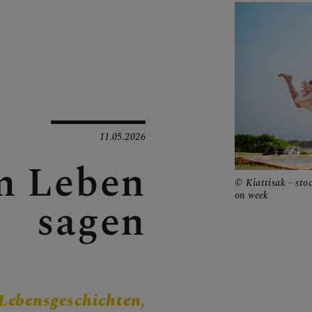
N
EN
11.05.2026
m Leben
Kiattisak – sto
on week
sagen
EN
Lebensgeschichten,