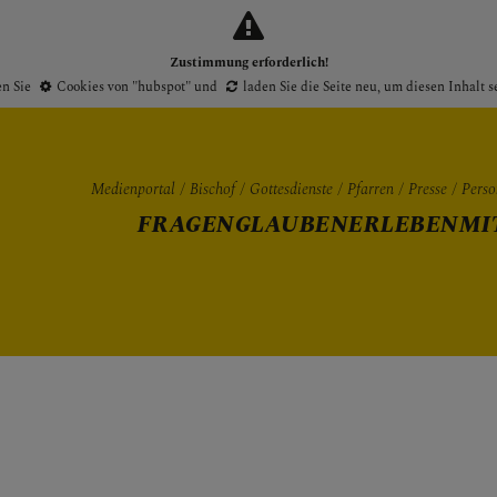
Zustimmung erforderlich!
en Sie
Cookies von "hubspot"
und
laden Sie die Seite neu
, um diesen Inhalt 
Medienportal
Bischof
Gottesdienste
Pfarren
Presse
Perso
FRAGEN
GLAUBEN
ERLEBEN
MI
Gottesdienste
Pfarren
Presse