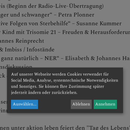
is (Beginn der Radio-Live-Übertragung)
ager und schwanger“ – Petra Plonner
ive Folgen von Sterbehilfe“ – Susanne Kummer
 Kind mit Trisomie 21 – Freuden & Herausforderu
annes Reinprecht
n
& Imbiss / Infostände
 ganz natürlich – NER“ – Elisabeth & Johannes Ha
msdiskussion
ne Verwaltung
Auf unserer Webseite werden Cookies verwendet für
ick & Netzwerken
Social Media, Analyse, systemtechnische Notwendigkeiten
und Sonstiges. Sie können Ihre Zustimmung später
jederzeit ändern oder zurückziehen.
hsene
Auswählen
...
Ablehnen
Annehmen
erinnen/Schüler und Studentinnen/Studenten
lattform
nen unter
aktion leben feiert den "Tag des Lebens