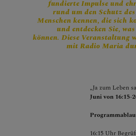
fundierte Impulse und eh
MITMA
rund um den Schutz des 
Menschen kennen, die sich ko
und entdecken Sie, was
können. Diese Veranstaltung w
mit Radio Maria dur
BEGEG
„Ja zum Leben sa
Begegnu
Juni von 16:15-
Programmablau
Seelsorg
16:15 Uhr Begrü