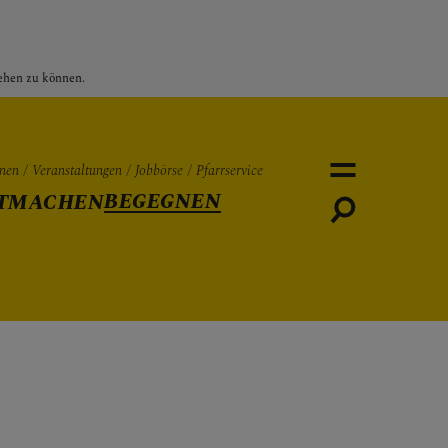
sehen zu können.
nen
Veranstaltungen
Jobbörse
Pfarrservice
BEGEGNEN
TMACHEN
Personen
Veranstaltungen
Jobbö