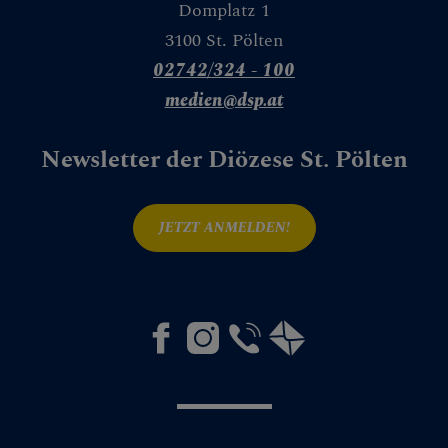
Domplatz 1
CHEN
3100 St. Pölten
02742/324 - 100
medien@dsp.at
Newsletter der Diözese St. Pölten
NEN
JETZT ANMELDEN!
ngstage
e