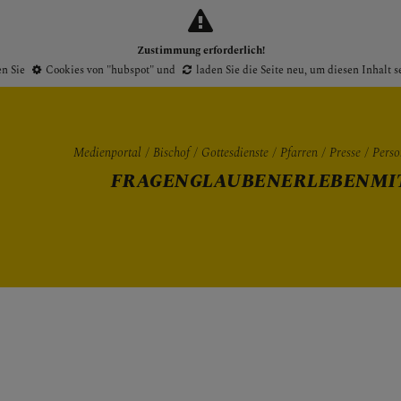
Zustimmung erforderlich!
en Sie
Cookies von "hubspot"
und
laden Sie die Seite neu
, um diesen Inhalt 
Medienportal
Bischof
Gottesdienste
Pfarren
Presse
Perso
FRAGEN
GLAUBEN
ERLEBEN
MI
Gottesdienste
Pfarren
Presse