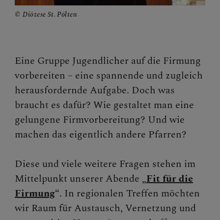
Diözese St. Pölten
Begegnungstage
Seelsorge
Eine Gruppe Jugendlicher auf die Firmung
Bischof
vorbereiten – eine spannende und zugleich
Personen
herausfordernde Aufgabe. Doch was
braucht es dafür? Wie gestaltet man eine
Diözesane Verwaltung
gelungene Firmvorbereitung? Und wie
Pfarren
machen das eigentlich andere Pfarren?
Medienplattform
Diese und viele weitere Fragen stehen im
Kontakt
Mittelpunkt unserer Abende
„
Fit für die
Firmung
“
. In regionalen Treffen möchten
Caritas St. Pölten & NÖ-West
wir Raum für Austausch, Vernetzung und
Familie