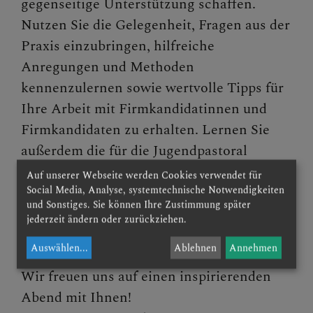
gegenseitige Unterstützung schaffen.
Nutzen Sie die Gelegenheit, Fragen aus der
Presse und Aktuelles
Praxis einzubringen, hilfreiche
Gewalt & Missbrauch
Anregungen und Methoden
kennenzulernen sowie wertvolle Tipps für
Ihre Arbeit mit Firmkandidatinnen und
Firmkandidaten zu erhalten. Lernen Sie
außerdem die für die Jugendpastoral
zuständigen Teams Ihrer Region kennen
Auf unserer Webseite werden Cookies verwendet für
und kommen Sie mit Kolleginnen und
Social Media, Analyse, systemtechnische Notwendigkeiten
und Sonstiges. Sie können Ihre Zustimmung später
Kollegen aus den benachbarten Pfarren
jederzeit ändern oder zurückziehen.
und Pfarrverbänden ins Gespräch.
Auswählen
...
Ablehnen
Annehmen
Wir freuen uns auf einen inspirierenden
Abend mit Ihnen!