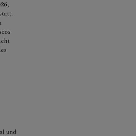
026,
tatt.
m
scos
teht
des
al und