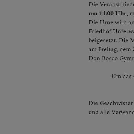
Die Verabschied
Pfar
um 11:00 Uhr
, 
Die Urne wird a
Friedhof Unterwa
Vers
beigesetzt. Die 
am Freitag, dem
2
Don Bosco Gymna
Pfar
Um das G
Gewalt 
Die Geschwister
und alle Verwan