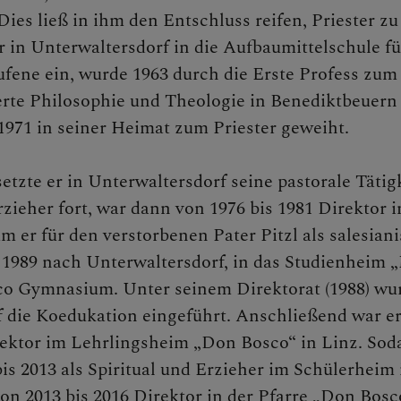
ies ließ in ihm den Entschluss reifen, Priester zu
r in Unterwaltersdorf in die Aufbaumittelschule fü
ufene ein, wurde 1963 durch die Erste Profess zum
ierte Philosophie und Theologie in Benediktbeuern
 1971 in seiner Heimat zum Priester geweiht.
n
etzte er in Unterwaltersdorf seine pastorale Tätig
zieher fort, war dann von 1976 bis 1981 Direktor i
ne Verwaltung
m er für den verstorbenen Pater Pitzl als salesian
 1989 nach Unterwaltersdorf, in das Studienheim 
co Gymnasium. Unter seinem Direktorat (1988) wu
 die Koedukation eingeführt. Anschließend war e
rektor im Lehrlingsheim „Don Bosco“ in Linz. So
is 2013 als Spiritual und Erzieher im Schülerheim 
lattform
on 2013 bis 2016 Direktor in der Pfarre „Don Bosc