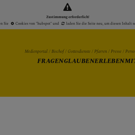
Zustimmung erforderlich!
en Sie
Cookies von "hubspot"
und
laden Sie die Seite neu
, um diesen Inhalt 
Medienportal
Bischof
Gottesdienste
Pfarren
Presse
Perso
FRAGEN
GLAUBEN
ERLEBEN
MI
Gottesdienste
Pfarren
Presse