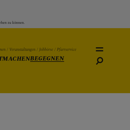
sehen zu können.
nen
Veranstaltungen
Jobbörse
Pfarrservice
BEGEGNEN
TMACHEN
Personen
Veranstaltungen
Jobbö