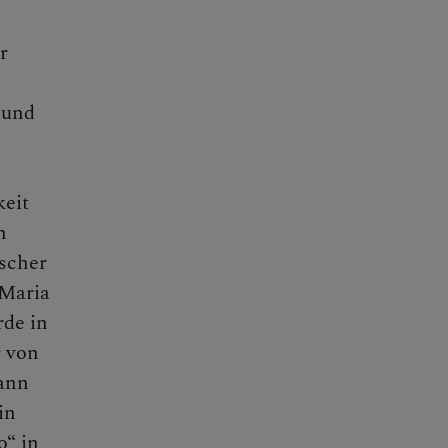
r
 und
keit
n
ischer
„Maria
rde in
r von
dann
in
o“ in