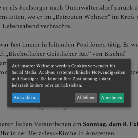
e er als Seelsorger nach Unterwaltersdorf zurück 
mstetten, wo er im „Betreuten Wohnen“ im Kreis 
n Lebensabend verbrachte.
war fast immer in leitenden Positionen tätig. Er w
el „Bischöflicher Geistlicher Rat“ von Bischof
 St. Pölten & NÖ-West
rn, Linz, geehrt.
Auf unserer Webseite werden Cookies verwendet für
vom Land Oberösterreich das Goldene Verdienstz
Social Media, Analyse, systemtechnische Notwendigkeiten
und Sonstiges. Sie können Ihre Zustimmung später
jederzeit ändern oder zurückziehen.
Auswählen
...
Ablehnen
Annehmen
PARTE
nd Aktuelles
nseren lieben Verstorbenen am
Sonntag, dem 8. Fe
Uhr
in der Herz-Jesu-Kirche in Amstetten.