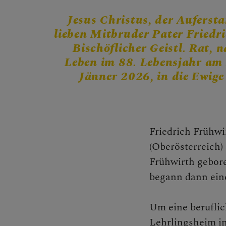
MITMA
Jesus Christus, der Auferst
lieben Mitbruder Pater Friedr
Bischöflicher Geistl. Rat, 
Leben im 88. Lebensjahr am
Jänner 2026, in die Ewige
BEGEG
Friedrich Frühwi
(Oberösterreich
Begegnu
Frühwirth gebore
begann dann eine
Seelsorg
Um eine beruflic
Lehrlingsheim in