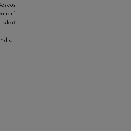
Boscos
en und
rsdorf
r die