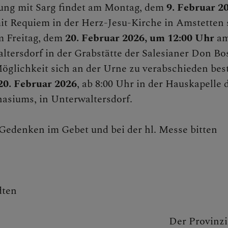
ung mit Sarg findet am Montag, dem
9. Februar 2
rliche Öffentlichkeitsarbeit
mit Requiem in der Herz-Jesu-Kirche in Amstetten s
m Freitag, dem
20. Februar 2026, um 12:00 Uhr
a
ltersdorf in der Grabstätte der Salesianer Don Bo
torbene
Möglichkeit sich an der Urne zu verabschieden bes
0. Februar 2026
, ab 8:00 Uhr in der Hauskapelle 
siums, in Unterwaltersdorf.
rMedienAkademie
edenken im Gebet und bei der hl. Messe bitten
& Missbrauch
dten
Der Provinzi