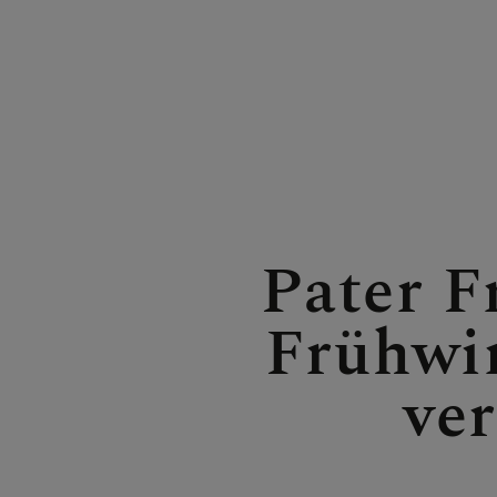
FRAGE
GLAUB
Pater F
Frühwi
ERLEB
ve