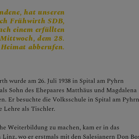
CHEN
andene, hat unseren
ich Frühwirth SDB,
nach einem erfüllten
 Mittwoch, dem 28.
 Heimat abberufen.
NEN
rth wurde am 26. Juli 1938 in Spital am Pyhrn
) als Sohn des Ehepaares Matthäus und Magdalena
ngstage
n. Er besuchte die Volksschule in Spital am Pyhr
 Lehre als Tischler.
e
he Weiterbildung zu machen, kam er in das
 Linz, wo er erstmals mit den Salesianern Don Bo