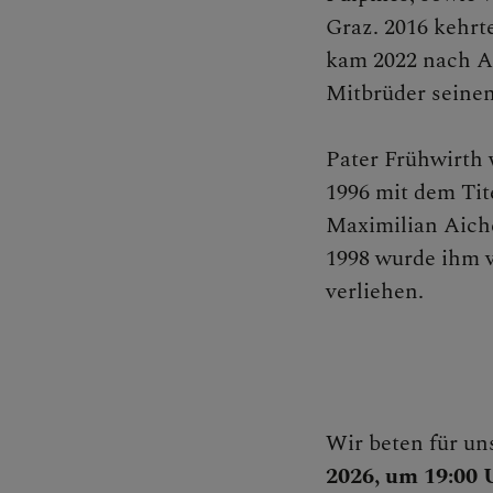
Graz. 2016 kehrt
kam 2022 nach A
Kontakt
Mitbrüder seine
Pater Frühwirth 
1996 mit dem Tit
Caritas
Maximilian Aiche
1998 wurde ihm 
verliehen.
Familie
Presse u
Wir beten für u
2026, um 19:00 