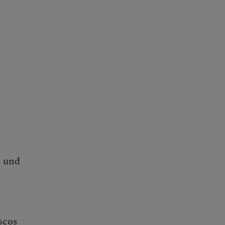
n und
scos