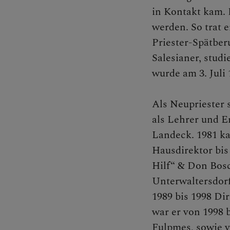
in Kontakt kam. D
Bischof
werden. So trat e
Priester-Spätber
Salesianer, stud
wurde am 3. Juli
Persone
Als Neupriester s
als Lehrer und Er
Diözesa
Landeck. 1981 ka
Hausdirektor bis
Hilf“ & Don Bos
Pfarren
Unterwaltersdorf
1989 bis 1998 Di
war er von 1998 b
Medienp
Fulpmes, sowie v