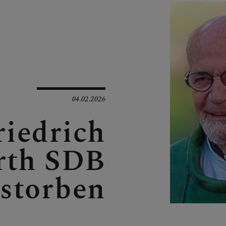
N
EN
04.02.2026
riedrich
rth SDB
EN
rstorben