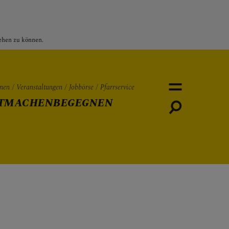
sehen zu können.
nen
Veranstaltungen
Jobbörse
Pfarrservice
TMACHEN
BEGEGNEN
Personen
Veranstaltungen
Jobbö