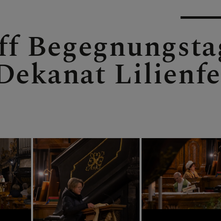
N
ff Begegnungsta
Dekanat Lilienfe
EN
EN