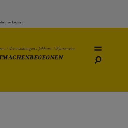
sehen zu können.
nen
Veranstaltungen
Jobbörse
Pfarrservice
TMACHEN
BEGEGNEN
Personen
Veranstaltungen
Jobbö