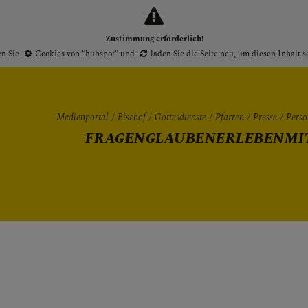
Zustimmung erforderlich!
en Sie
Cookies von "hubspot"
und
laden Sie die Seite neu
, um diesen Inhalt 
Medienportal
Bischof
Gottesdienste
Pfarren
Presse
Perso
FRAGEN
GLAUBEN
ERLEBEN
MI
Gottesdienste
Pfarren
Presse