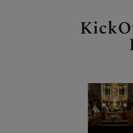
FRAGE
KickO
GLAUB
ERLEB