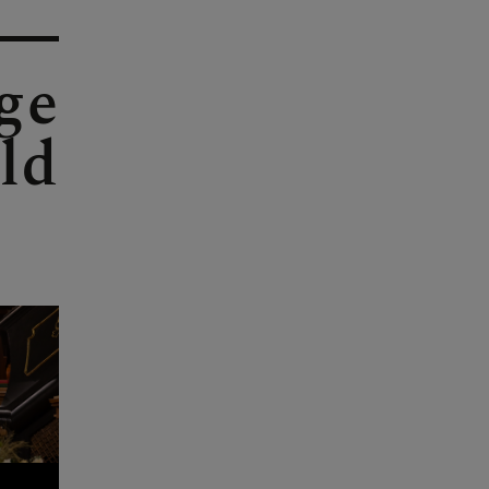
ge
ld