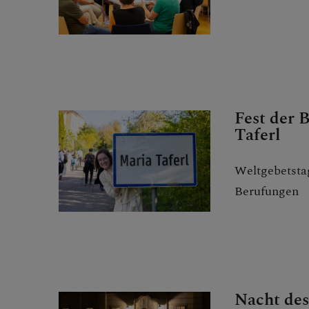
FRAGE
Fest der 
Taferl
GLAUB
Weltgebetstag
Berufungen
ERLEB
Nacht des