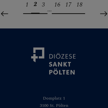
2
1
3
16
17
18
...
Domplatz 1
3100 St. Pölten