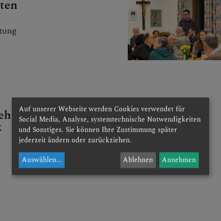
tten
CHEN
tung
NEN
Auf unserer Webseite werden Cookies verwendet für
ehrlings 2026 im
Social Media, Analyse, systemtechnische Notwendigkeiten
k
und Sonstiges. Sie können Ihre Zustimmung später
jederzeit ändern oder zurückziehen.
Auswählen
...
Ablehnen
Annehmen