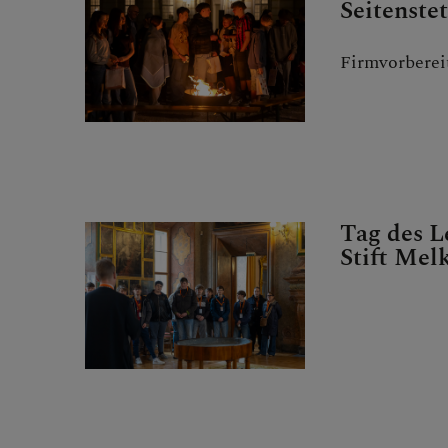
Seitenste
MITMA
Firmvorberei
BEGEG
Tag des L
Stift Mel