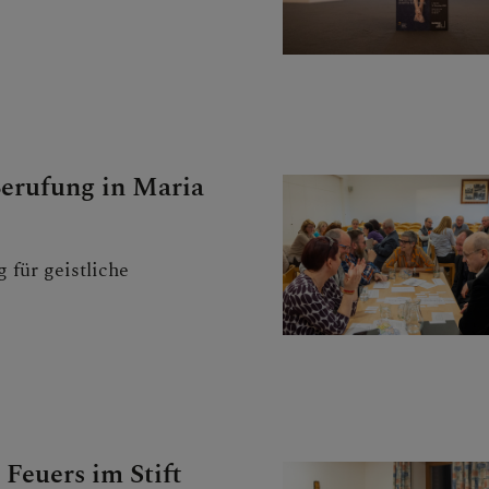
N
Berufung in Maria
EN
 für geistliche
EN
 Feuers im Stift