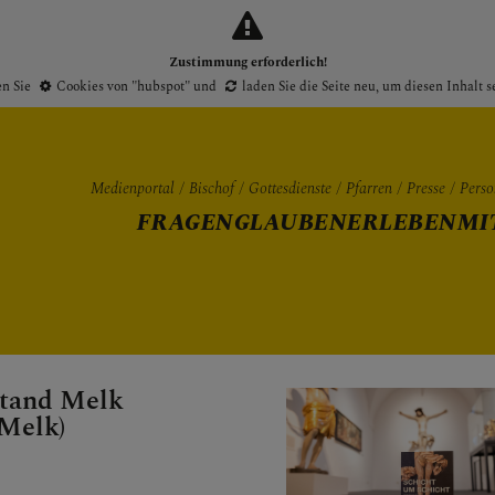
Zustimmung erforderlich!
en Sie
Cookies von "hubspot"
und
laden Sie die Seite neu
, um diesen Inhalt 
Medienportal
Bischof
Gottesdienste
Pfarren
Presse
Perso
FRAGEN
GLAUBEN
ERLEBEN
MI
Gottesdienste
Pfarren
Presse
tand Melk
Melk)