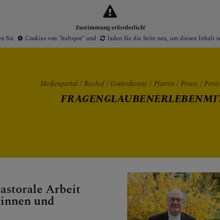
Zustimmung erforderlich!
en Sie
Cookies von "hubspot"
und
laden Sie die Seite neu
, um diesen Inhalt 
Medienportal
Bischof
Gottesdienste
Pfarren
Presse
Perso
FRAGEN
GLAUBEN
ERLEBEN
MI
Gottesdienste
Pfarren
Presse
pastorale Arbeit
rinnen und