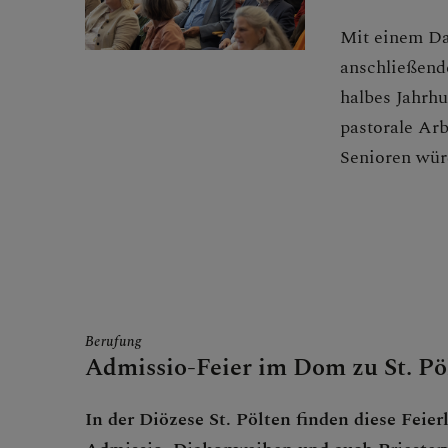
Mit einem Da
FRAGE
anschließend
halbes Jahrhu
pastorale Arb
Senioren würd
GLAUB
ERLEB
Berufung
Admissio-Feier im Dom zu St. Pö
In der Diözese St. Pölten finden diese Feier