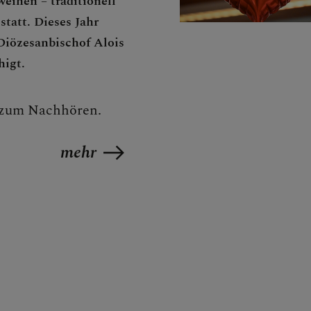
eihen – traditionell
CHEN
statt. Dieses Jahr
Diözesanbischof Alois
higt.
zum Nachhören.
NEN
mehr