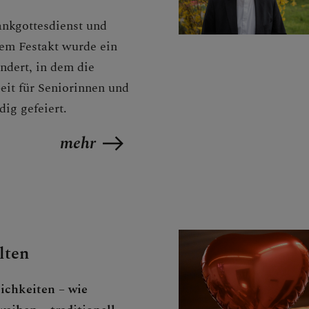
nkgottesdienst und
N
em Festakt wurde ein
ndert, in dem die
eit für Seniorinnen und
ig gefeiert.
EN
mehr
EN
lten
lichkeiten – wie