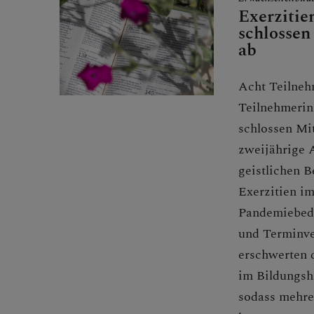
Exerzitie
schlossen
ab
Acht Teilneh
Teilnehmerin
schlossen Mit
zweijährige 
geistlichen B
Exerzitien im
Pandemiebed
und Terminv
erschwerten 
im Bildungsh
sodass mehre