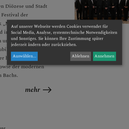
en Diözese und Stadt
 Festival der
 „Musica Sacra“
Auf unserer Webseite werden Cookies verwendet für
d internationale
Social Media, Analyse, systemtechnische Notwendigkeiten
und Sonstiges. Sie können Ihre Zustimmung später
n und Künstlernach St.
jederzeit ändern oder zurückziehen.
ubiläumsjahr 2023 steht
Auswählen
...
Ablehnen
Annehmen
er historischen
owie der modernen
n Bachs.
mehr
ung