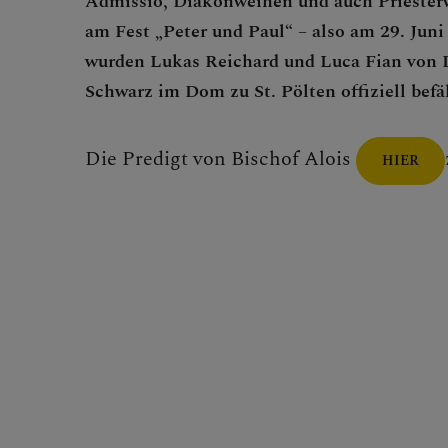
Admissio, Diakonweihen und auch Priesterw
MITMA
am Fest „Peter und Paul“ – also am 29. Juni 
wurden Lukas Reichard und Luca Fian von 
Schwarz im Dom zu St. Pölten offiziell befä
Die Predigt von Bischof Alois
HIER
BEGEG