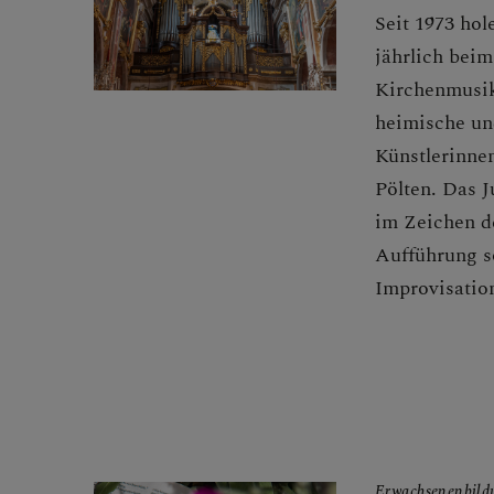
Seit 1973 hol
jährlich beim
Kirchenmusik
heimische un
Künstlerinne
Pölten. Das J
im Zeichen d
Aufführung s
Improvisatio
Erwachsenenbild