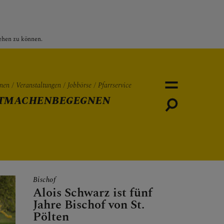
sehen zu können.
nen
Veranstaltungen
Jobbörse
Pfarrservice
TMACHEN
BEGEGNEN
Personen
Veranstaltungen
Jobbö
Bischof
Alois Schwarz ist fünf
Jahre Bischof von St.
Pölten