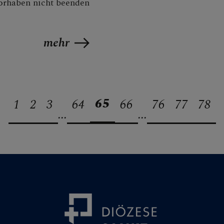
rhaben nicht beenden
mehr
65
1
2
3
64
66
76
77
78
...
...