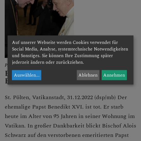
Auf unserer Webseite werden Cookies verwendet für
Social Media, Analyse, systemtechnische Notwendigkeiten
und Sonstiges. Sie können Ihre Zustimmung später
jederzeit ändern oder zurückziehen.
Papst
Bischof Alois Schwarz gedenkt
Auswählen
...
Ablehnen
Annehmen
Benedikt XVI.
St. Pölten, Vatikanstadt, 31.12.2022 (dsp/mb) Der
ehemalige Papst Benedikt XVI. ist tot. Er starb
heute im Alter von 95 Jahren in seiner Wohnung im
Vatikan. In großer Dankbarkeit blickt Bischof Alois
Schwarz auf den verstorbenen emeritierten Papst